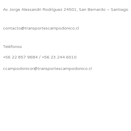
Av. Jorge Alessandri Rodríguez 24501, San Bernardo – Santiago
contacto@transportescampodonico.cl
Teléfonos
+56 22 857 9684 / +56 23 244 6010
ccampodonicor@transportescampodonico.cl