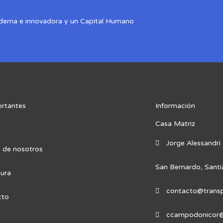
derna e innovadora y un Capital Humano
ortantes
Información
Casa Matriz
Jorge Alessandri
 de nosotros
San Bernardo, Santi
ura
contacto@trans
cto
ccampodonicor@