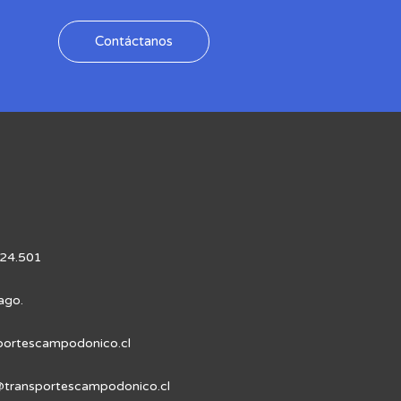
Contáctanos
 24.501
ago.
portescampodonico.cl
transportescampodonico.cl