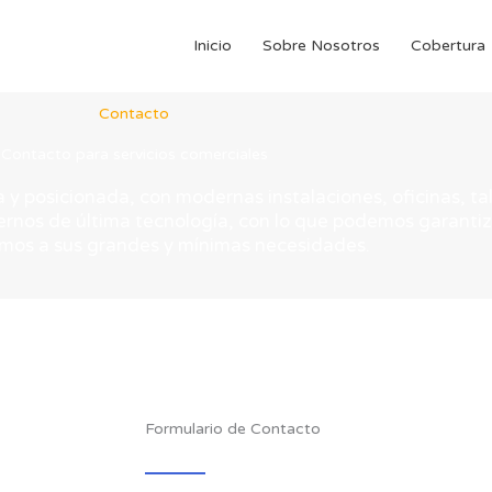
Inicio
Sobre Nosotros
Cobertura
Contacto
Contacto para servicios comerciales
y posicionada, con modernas instalaciones, oficinas, tal
rnos de última tecnología, con lo que podemos garantiz
mos a sus grandes y mínimas necesidades.
Formulario de Contacto